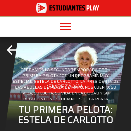
menu
arrow_back
CERRAMOS LA SEGUNDA TEMPORADA DE TU
PRIMERA PELOTA CON UN PROGRAMA MUY
ESPECIAL: ESTELA DE CARLOTTO, LA PRESIDENTA DE
¡EMPEZÁ YA!
LAS ABUELAS DE PLAZA DE MAYO, NOS CUENTA SU
VIDA, SU LUCHA, SU VIDA EN LA CIUDAD Y SU
RELACIÓN CON ESTUDIANTES DE LA PLATA
TU PRIMERA PELOTA:
ESTELA DE CARLOTTO