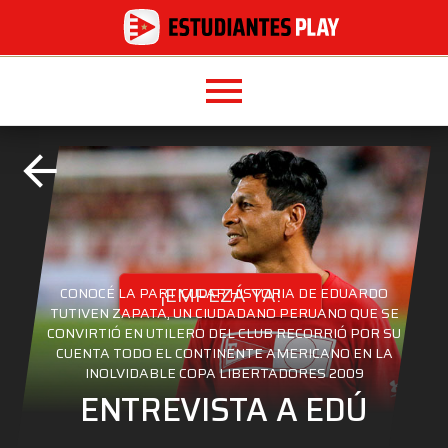
menu
arrow_back
¡EMPEZÁ YA!
CONOCÉ LA PARTICULAR HISTORIA DE EDUARDO
TUTIVEN ZAPATA, UN CIUDADANO PERUANO QUE SE
CONVIRTIÓ EN UTILERO DEL CLUB RECORRIÓ POR SU
CUENTA TODO EL CONTINENTE AMERICANO EN LA
INOLVIDABLE COPA LIBERTADORES 2009
ENTREVISTA A EDÚ