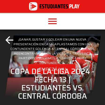
menu
arrow_back
¡GANAR, GUSTAR Y GOLEAR! EN UNA NUEVA
PRESENTACIÓN EN CASA, APLASTAMOS CON UNA
CONTUNDENTE GOLEADA A CENTRAL CÓRDOBA. NOS
REENCONTRAMOS CON LA VICTORIA TRAS CINCO
PARTIDOS Y VOLVIMOS A SONREÍR A PURA
CONTUNDENCIA.
¡EMPEZÁ YA!
COPA DE LA LIGA 2024 -
FECHA 13 |
ESTUDIANTES VS.
CENTRAL CÓRDOBA